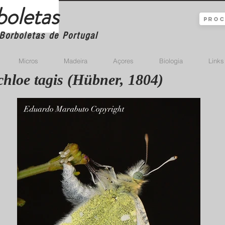
boletas
Borboletas de Portugal
Micros
Madeira
Açores
Biologia
Links
hloe tagis (Hübner, 1804)