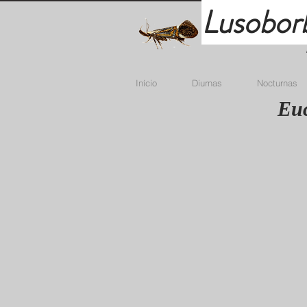
Lusobor
Início
Diurnas
Nocturnas
Euc