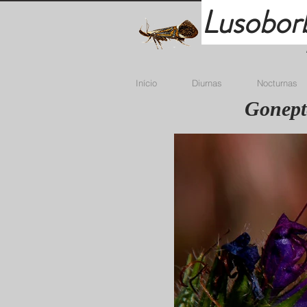
Lusobor
Início
Diurnas
Nocturnas
Gonept