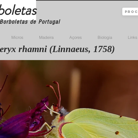
boletas
Borboletas de Portugal
Micros
Madeira
Açores
Biologia
Links
eryx rhamni (Linnaeus, 1758)