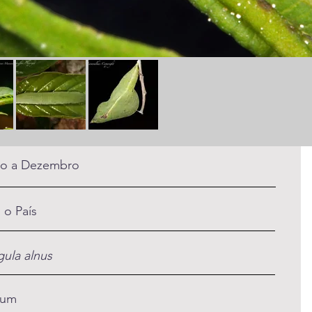
o a Dezembro
 o País
gula alnus
um