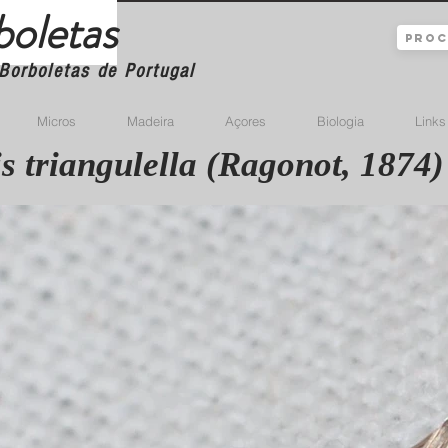
boletas
Borboletas de Portugal
Micros
Madeira
Açores
Biologia
Links
s triangulella (Ragonot, 1874)