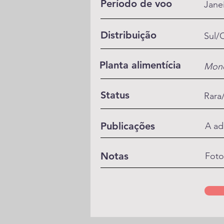
Período de voo
Jane
Distribuição
Sul/
Planta alimentícia
Mono
Status
Rar
Publicações
A ad
Notas
Foto