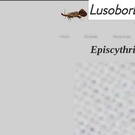
Lusobor
Início
Diurnas
Nocturnas
Episcythri