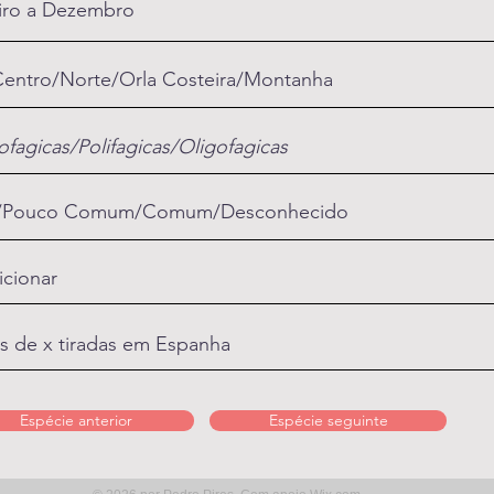
iro a Dezembro
Centro/Norte/Orla Costeira/Montanha
fagicas/Polifagicas/Oligofagicas
a/Pouco Comum/Comum/Desconhecido
icionar
s de x tiradas em Espanha
Espécie anterior
Espécie seguinte