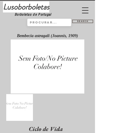
Lusoborboletas
Borboletas de Portugal
Search
Bembecia astragali (Joannis, 1909)
Ciclo de Vida