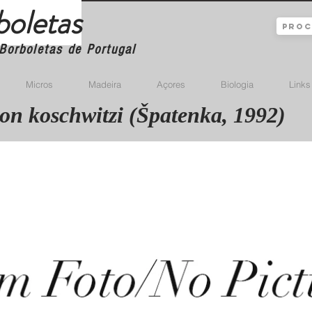
boletas
Borboletas de Portugal
Micros
Madeira
Açores
Biologia
Links
on koschwitzi (Špatenka, 1992)