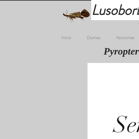
Lusobor
Início
Diurnas
Nocturnas
Pyropter