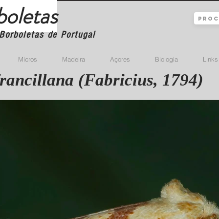
boletas
Borboletas de Portugal
Micros
Madeira
Açores
Biologia
Links
rancillana (Fabricius, 1794)