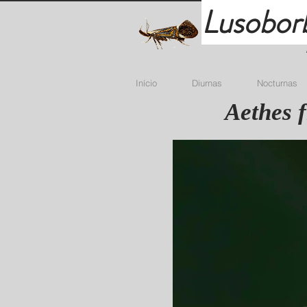
Lusobor
Início
Diurnas
Nocturnas
Aethes f