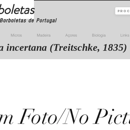
boletas
Borboletas de Portugal
Micros
Madeira
Açores
Biologia
Links
 incertana (Treitschke, 1835)