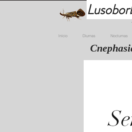
Lusobor
Início
Diurnas
Nocturnas
Cnephasia