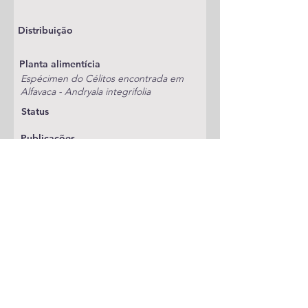
Distribuição
Planta alimentícia
Espécimen do Célitos encontrada em
Alfavaca - Andryala integrifolia
Status
Publicações
A adicionar
Classificação
Tortricidae
Notas
Célitos espécimen confirmado por genitalia
(João Nunes)
Espécie anterior
Espécie seguinte
Voltar
© 2026 por Pedro Pires. Com apoio
Wix.com