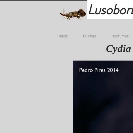
Lusobor
Início
Diurnas
Nocturnas
Cydia