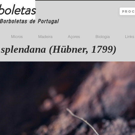
boletas
Borboletas de Portugal
Micros
Madeira
Açores
Biologia
Links
 splendana (Hübner, 1799)