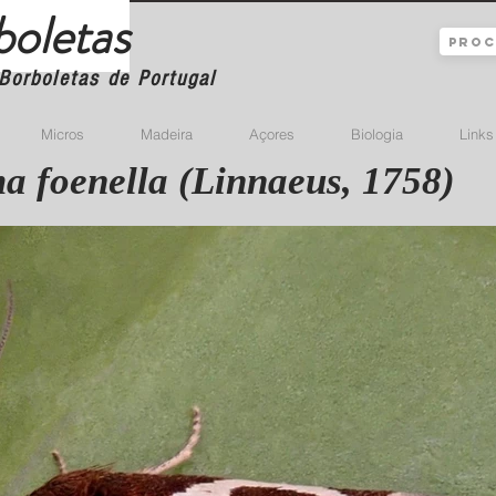
boletas
Borboletas de Portugal
Micros
Madeira
Açores
Biologia
Links
a foenella (Linnaeus, 1758)