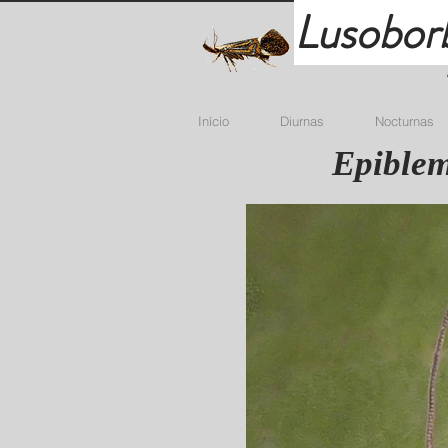
Lusobor
Início
Diurnas
Nocturnas
Epiblem