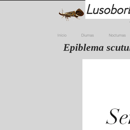
Lusobor
Início
Diurnas
Nocturnas
Epiblema scutu