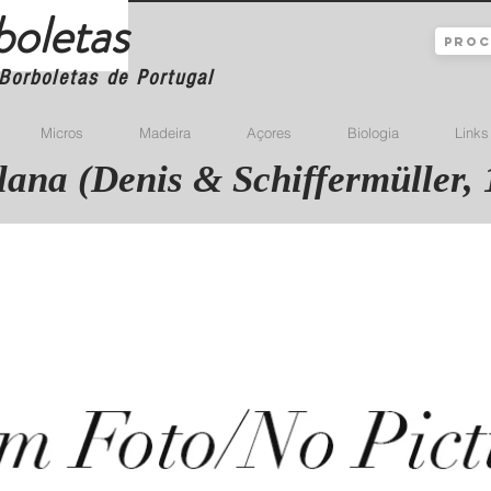
boletas
Borboletas de Portugal
Micros
Madeira
Açores
Biologia
Links
lana (Denis & Schiffermüller, 