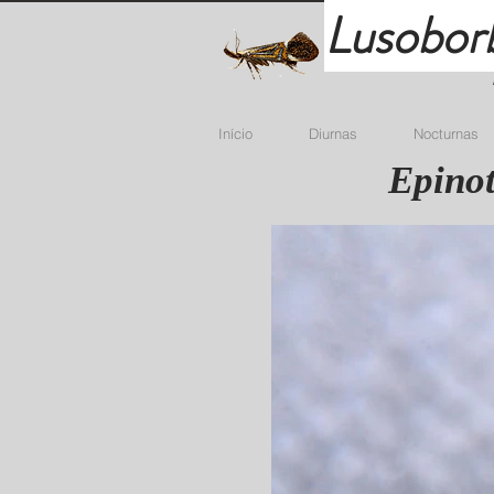
Lusobor
Início
Diurnas
Nocturnas
Epinot