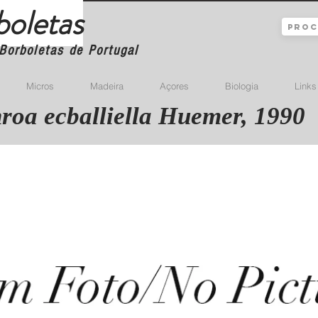
boletas
Borboletas de Portugal
Micros
Madeira
Açores
Biologia
Links
roa ecballiella Huemer, 1990