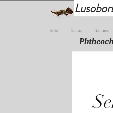
Lusobor
Início
Diurnas
Nocturnas
Phtheoch