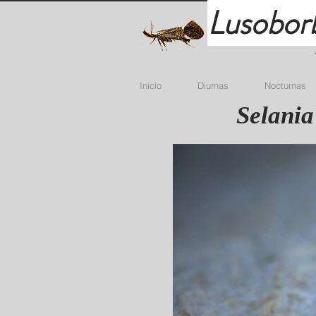
Lusobor
Início
Diurnas
Nocturnas
Selania