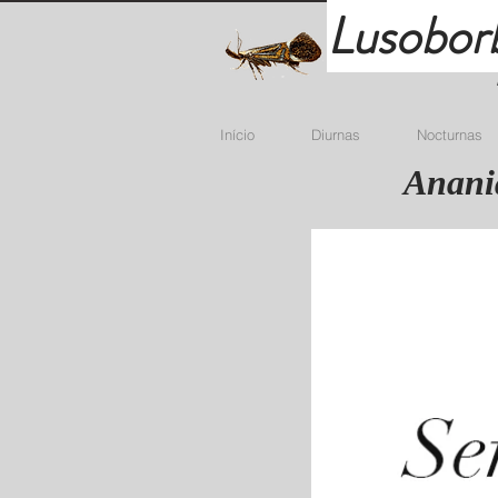
Lusobor
Início
Diurnas
Nocturnas
Anania