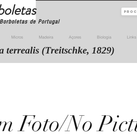
boletas
Borboletas de Portugal
Micros
Madeira
Açores
Biologia
Links
 terrealis (Treitschke, 1829)