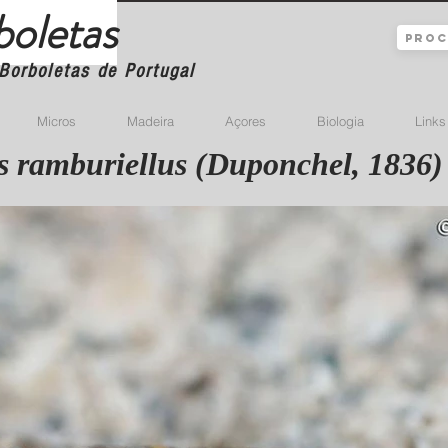
boletas
Borboletas de Portugal
Micros
Madeira
Açores
Biologia
Links
 ramburiellus (Duponchel, 1836)