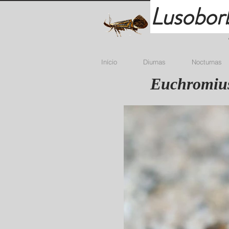
Lusobor
Início
Diurnas
Nocturnas
Euchromius