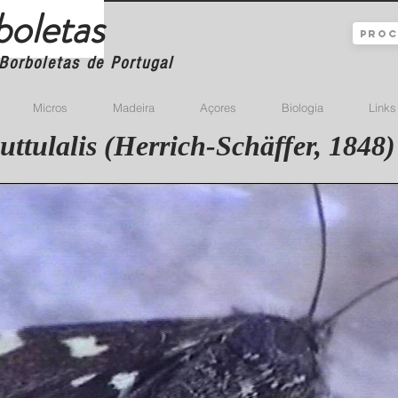
boletas
Borboletas de Portugal
Micros
Madeira
Açores
Biologia
Links
uttulalis (Herrich-Schäffer, 1848)