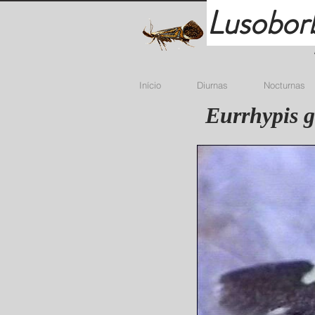
Lusobor
Início
Diurnas
Nocturnas
Eurrhypis g