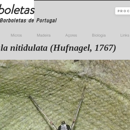
boletas
Borboletas de Portugal
Micros
Madeira
Açores
Biologia
Links
a nitidulata (Hufnagel, 1767)