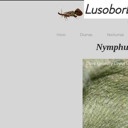
Lusobor
Início
Diurnas
Nocturnas
Nymphul