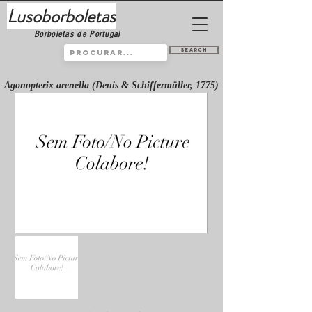
Lusoborboletas
Borboletas de Portugal
Search
Agonopterix arenella (Denis & Schiffermüller, 1775)