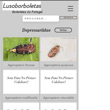
Lusoborboletas
Borboletas de Portugal
Search
Depressariidae
Voltar
Agonopterix liturosa
Agonopterix purpurea
Agonopterix nodiflorella
Agonopterix rotundella