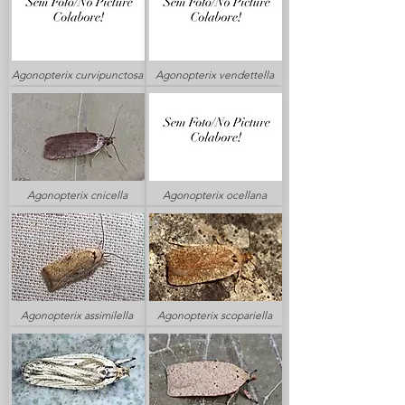
Agonopterix curvipunctosa
Agonopterix vendettella
Agonopterix cnicella
Agonopterix ocellana
Agonopterix assimilella
Agonopterix scopariella