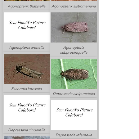
Agonopterix thapsiella
Agonopterix alstromeriana
Agonopterix arenella
Agonopterix
subpropinquella
Exaeretia lutosella
Depressaria albipunctella
Depressaria cinderella
Depressaria infernella