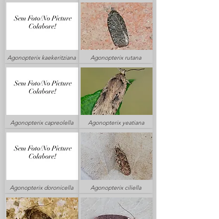
Agonopterix kaekeritziana
Agonopterix rutana
Agonopterix capreolella
Agonopterix yeatiana
Agonopterix doronicella
Agonopterix ciliella