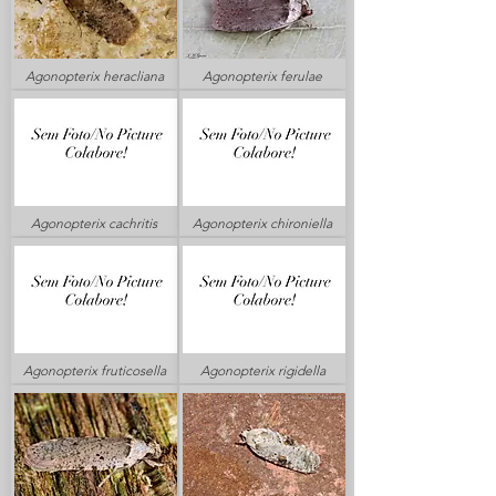
Agonopterix heracliana
Agonopterix ferulae
Agonopterix cachritis
Agonopterix chironiella
Agonopterix fruticosella
Agonopterix rigidella