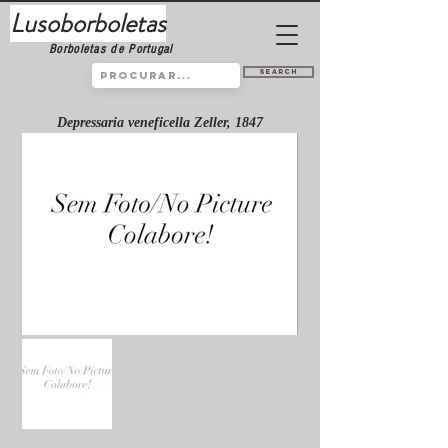
Lusoborboletas
Borboletas de Portugal
Search
Depressaria veneficella Zeller, 1847