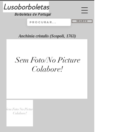
Lusoborboletas
Borboletas de Portugal
Search
Anchinia cristalis (Scopoli, 1763)