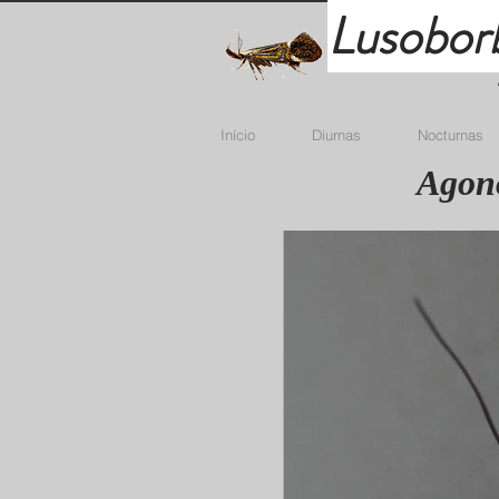
Lusobor
Início
Diurnas
Nocturnas
Agono