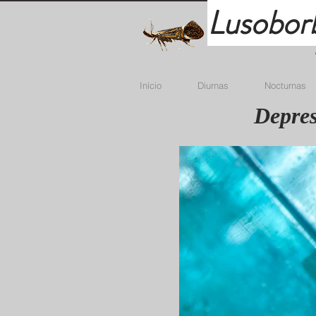
Lusobor
Início
Diurnas
Nocturnas
Depres