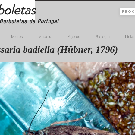
boletas
Borboletas de Portugal
Micros
Madeira
Açores
Biologia
Links
saria badiella (Hübner, 1796)