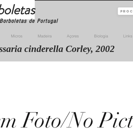
boletas
Borboletas de Portugal
Micros
Madeira
Açores
Biologia
Links
saria cinderella Corley, 2002