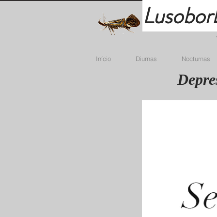
Lusobor
Início
Diurnas
Nocturnas
Depres