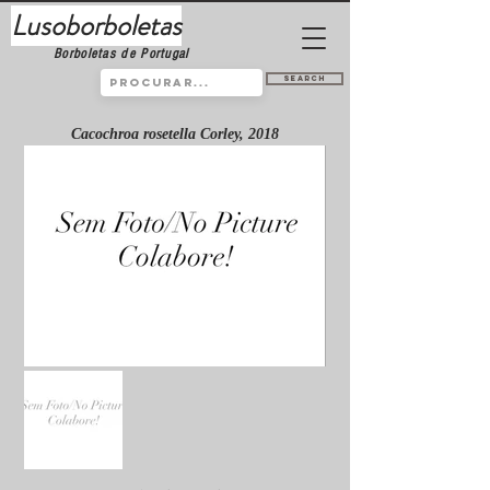
Lusoborboletas
Borboletas de Portugal
Search
Cacochroa rosetella Corley, 2018