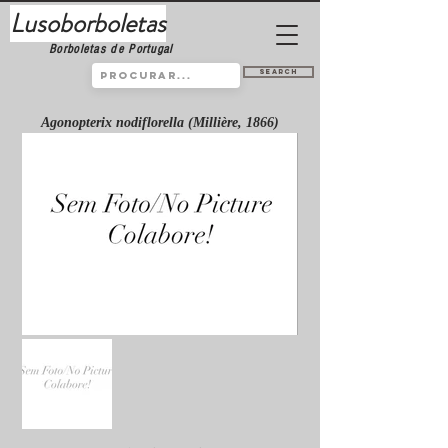
Lusoborboletas
Borboletas de Portugal
Search
Agonopterix nodiflorella (Millière, 1866)