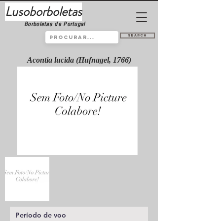
Lusoborboletas
Borboletas de Portugal
Search
Acontia lucida (Hufnagel, 1766)
Período de voo