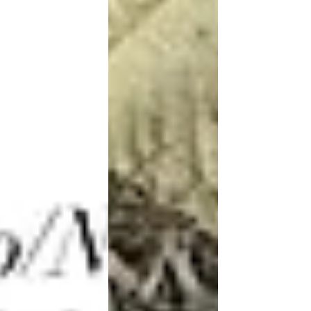
Agrotis spinifera
Agrotis trux