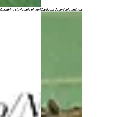
Caradrina clavipalpis pinkeri
Cardepia deserticola antinea