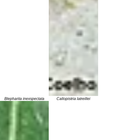
Blepharita inexspectata
Callopistria latreillei