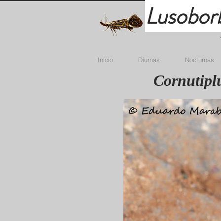
Lusobor
Início
Diurnas
Nocturnas
Cornutipl