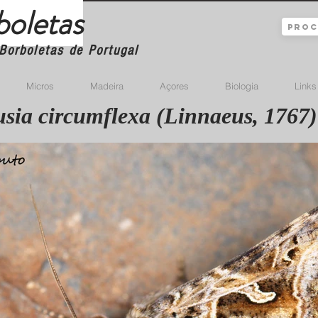
boletas
Borboletas de Portugal
Micros
Madeira
Açores
Biologia
Links
usia circumflexa (Linnaeus, 1767)