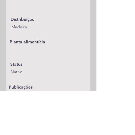
Distribuição
Madeira
Planta alimentícia
Status
Nativa
Publicações
A adicionar
Classificação
Noctuidae/Condicinae
Notas