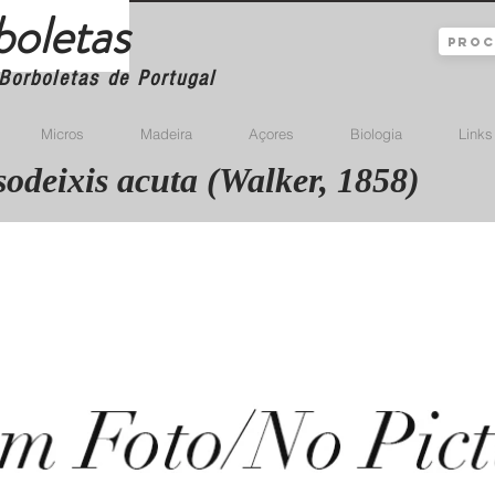
boletas
Borboletas de Portugal
Micros
Madeira
Açores
Biologia
Links
odeixis acuta (Walker, 1858)