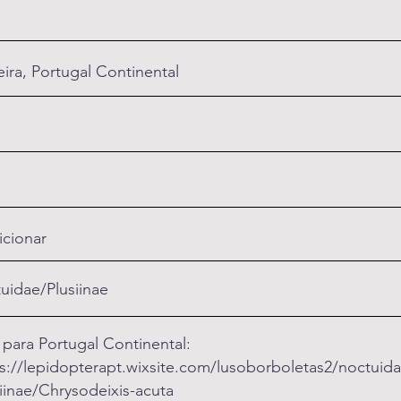
ira, Portugal Continental
icionar
uidae/Plusiinae
 para Portugal Continental:
s://lepidopterapt.wixsite.com/lusoborboletas2/noctuida
iinae/Chrysodeixis-acuta