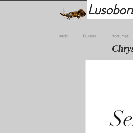
Lusobor
Início
Diurnas
Nocturnas
Chrys