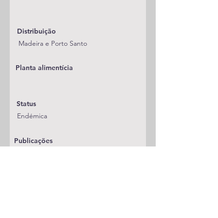
Distribuição
Madeira e Porto Santo
Planta alimentícia
Status
Endémica
Publicações
A adicionar
Classificação
Noctuidae/Noctuinae/Agrotini
Notas