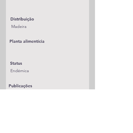
Distribuição
Madeira
Planta alimentícia
Status
Endémica
Publicações
A adicionar
Classificação
Noctuidae/Xyleninae/Xylenini
Notas