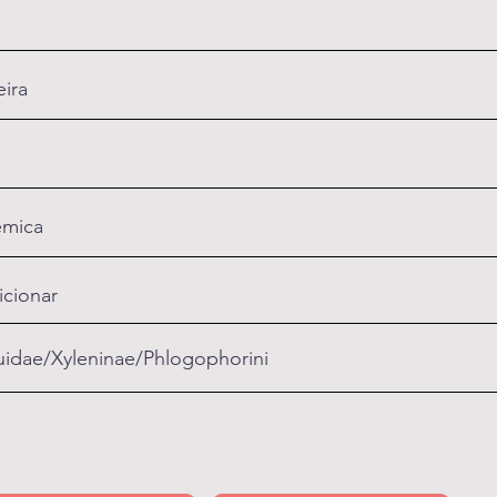
ira
mica
icionar
idae/Xyleninae/Phlogophorini