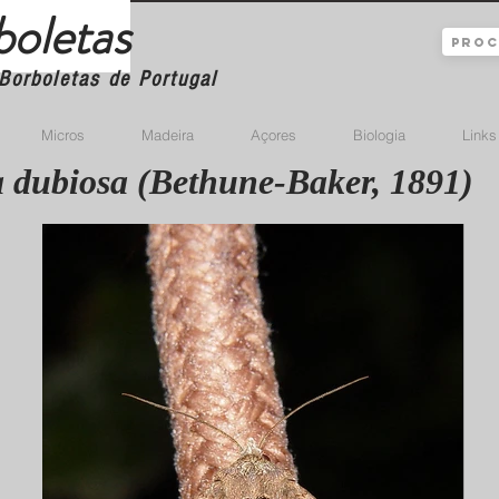
boletas
Borboletas de Portugal
Micros
Madeira
Açores
Biologia
Links
 dubiosa (Bethune-Baker, 1891)