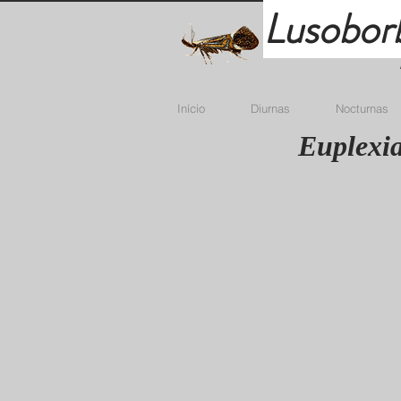
Lusobor
Início
Diurnas
Nocturnas
Euplexia