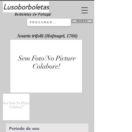
Lusoborboletas
Borboletas de Portugal
Search
Anarta trifolii (Hufnagel, 1766)
Período de voo