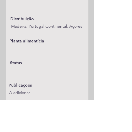
Distribuição
Madeira, Portugal Continental, Açores
Planta alimentícia
Status
Publicações
A adicionar
Classificação
Noctuidae/Hadeninae/Hadenini
Notas