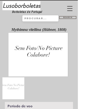
Lusoborboletas
Borboletas de Portugal
Search
Mythimna vitellina (Hübner, 1808)
Período de voo