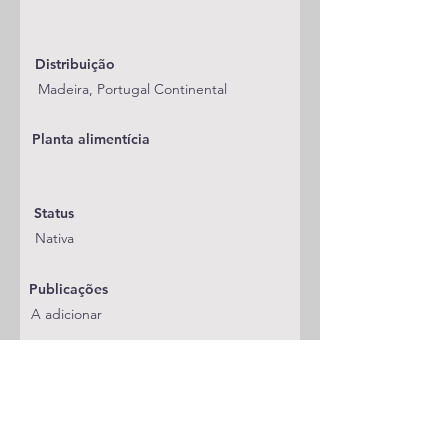
Distribuição
Madeira, Portugal Continental
Planta alimentícia
Status
Nativa
Publicações
A adicionar
Classificação
Noctuidae/Hadeninae/Leucaniini
Notas