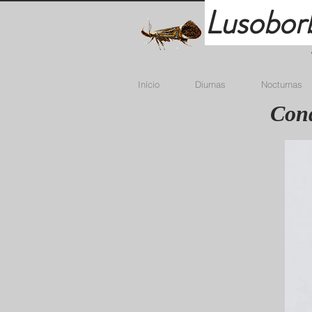
Lusobor
Início
Diurnas
Nocturnas
Cond