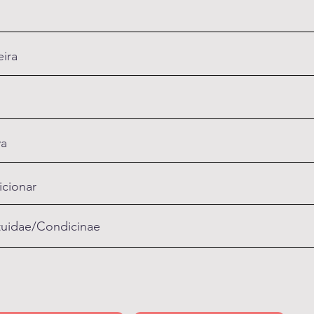
ira
va
icionar
uidae/Condicinae