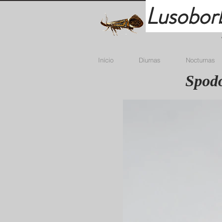
Lusobor
Início
Diurnas
Nocturnas
Spodo