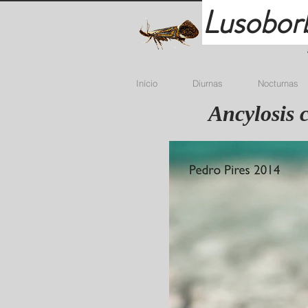
Lusobor
Início
Diurnas
Nocturnas
Ancylosis 