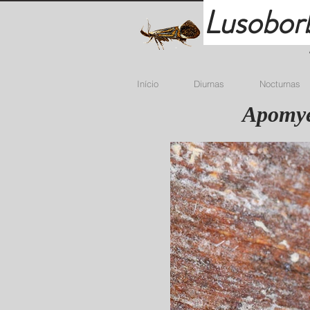
Lusobor
Início
Diurnas
Nocturnas
Apomyel