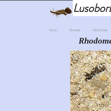
Lusobor
Início
Diurnas
Nocturnas
Rhodomet