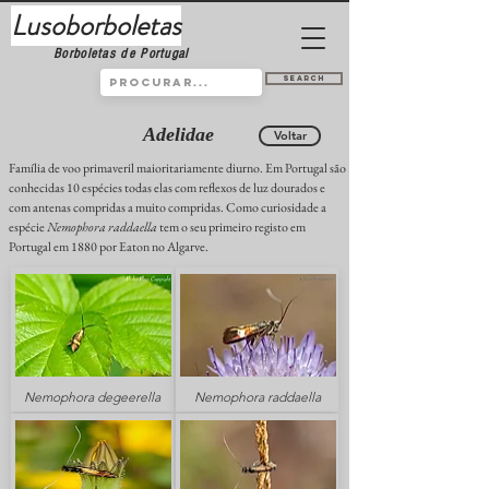
Lusoborboletas
Borboletas de Portugal
Search
Adelidae
Voltar
Família de voo primaveril maioritariamente diurno. Em Portugal são
conhecidas 10 espécies todas elas com reflexos de luz dourados e
com antenas compridas a muito compridas. Como curiosidade a
espécie
Nemophora raddaella
tem o seu primeiro registo em
Portugal em 1880 por Eaton no Algarve.
Nemophora degeerella
Nemophora raddaella