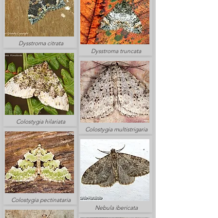
Dysstroma citrata
Dysstroma truncata
Colostygia hilariata
Colostygia multistrigaria
Colostygia pectinataria
Nebula ibericata