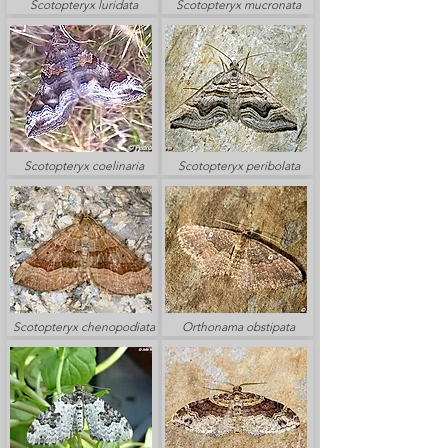
Scotopteryx luridata
Scotopteryx mucronata
Scotopteryx coelinaria
Scotopteryx peribolata
Scotopteryx chenopodiata
Orthonama obstipata