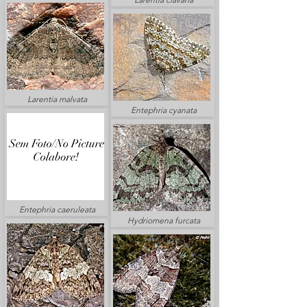
Larentia malvata
Entephria cyanata
Entephria caeruleata
Hydriomena furcata