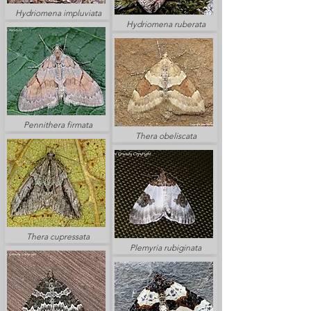
Hydriomena impluviata
Hydriomena ruberata
Pennithera firmata
Thera obeliscata
Thera cupressata
Plemyria rubiginata