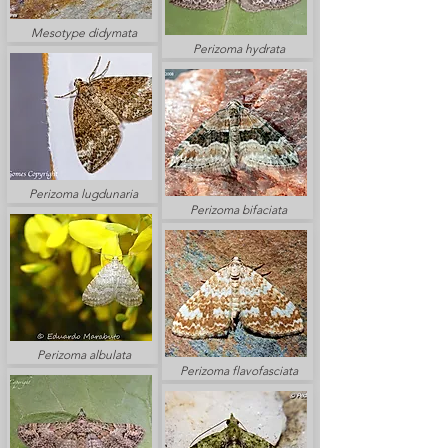
Mesotype didymata
Perizoma hydrata
Perizoma lugdunaria
Perizoma bifaciata
Perizoma albulata
Perizoma flavofasciata