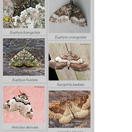
Euphyia biangulata
Euphyia unangulata
Euphyia frustata
Earophila badiata
Anticlea derivata
Larentia clavaria