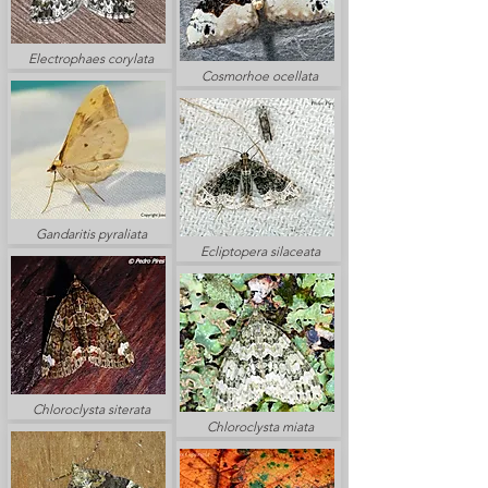
Electrophaes corylata
Cosmorhoe ocellata
Gandaritis pyraliata
Ecliptopera silaceata
Chloroclysta siterata
Chloroclysta miata