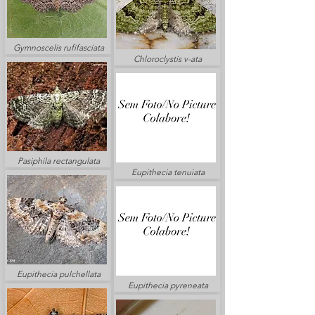
Gymnoscelis rufifasciata
Chloroclystis v-ata
Pasiphila rectangulata
Eupithecia tenuiata
Eupithecia pulchellata
Eupithecia pyreneata