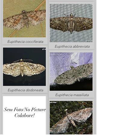
Eupithecia cocciferata
Eupithecia abbreviata
Eupithecia dodoneata
Eupithecia massiliata