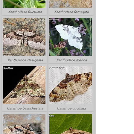
Xanthorhoe fluctuata
Xanthorhoe ferrugata
Xanthorhoe designata
Xanthorhoe iberica
Catarhoe basochesiata
Catarhoe cuculata