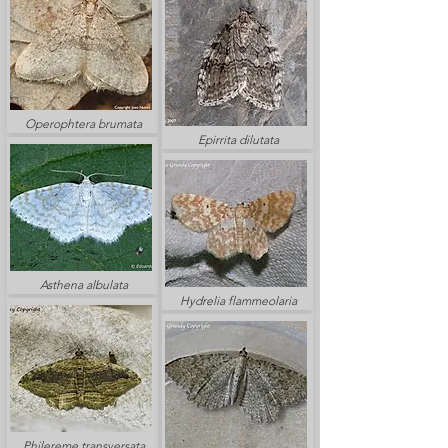
Operophtera brumata
Epirrita dilutata
Asthena albulata
Hydrelia flammeolaria
Philereme transversata