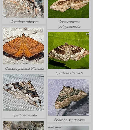
Catarhoe rubidata
Costaconvexa
polygrammata
Camptogramma bilineata
Epirrhoe alternata
Epirrhoe galiata
Epirrhoe sandosaria