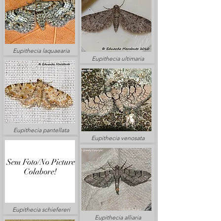
Eupithecia laquaearia
Eupithecia ultimaria
Eupithecia pantellata
Eupithecia venosata
Eupithecia schiefereri
Eupithecia alliaria